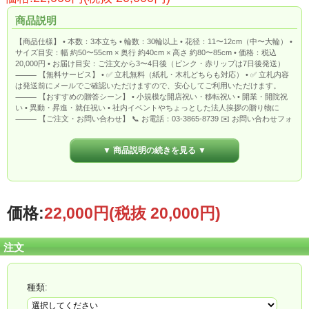
商品説明
【商品仕様】 • 本数：3本立ち • 輪数：30輪以上 • 花径：11〜12cm（中〜大輪） •
サイズ目安：幅 約50〜55cm × 奥行 約40cm × 高さ 約80〜85cm • 価格：税込
20,000円 • お届け目安：ご注文から3〜4日後（ピンク・赤リップは7日後発送）
⸻ 【無料サービス】 • ✅ 立札無料（紙札・木札どちらも対応） • ✅ 立札内容
は発送前にメールでご確認いただけますので、安心してご利用いただけます。
⸻ 【おすすめの贈答シーン】 • 小規模な開店祝い・移転祝い • 開業・開院祝
い • 異動・昇進・就任祝い • 社内イベントやちょっとした法人挨拶の贈り物に
⸻ 【ご注文・お問い合わせ】 📞 お電話：03-3865-8739 ✉️ お問い合わせフォ
ーム： https://www.marguerite-house.co.jp/FORM/contact.cgi 「低予算でも品よく
贈りたい」そんな法人のお客様の声に応えます。 まずはお気軽にご相談くださ
▼ 商品説明の続きを見る ▼
い。
価格:
22,000円
(税抜 20,000円)
注文
種類: