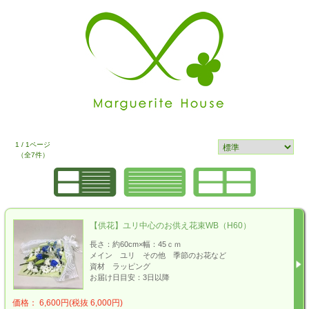
1 / 1ページ
（全7件）
【供花】ユリ中心のお供え花束WB（H60）
長さ：約60cm×幅：45ｃｍ
メイン ユリ その他 季節のお花など
資材 ラッピング
お届け日目安：3日以降
価格： 6,600円(税抜 6,000円)