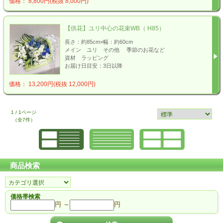
価格： 8,800円(税抜 8,000円)
【供花】ユリ中心の花束WB（ H85）
長さ：約85cm×幅：約60cm
メイン ユリ その他 季節のお花など
資材 ラッピング
お届け日目安：3日以降
価格： 13,200円(税抜 12,000円)
1 / 1ページ
（全7件）
商品検索
価格帯検索
円 ～
円