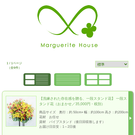
1 / 1ページ
（全9件）
【洗練された存在感を贈る、一段スタンド花】 一段ス
タンド花（おまかせ／35,000円・税別）
商品サイズ 奥行：約 50cm× 幅：約100cm 高さ：約200cm
花材 お任せ
資材 パイプスタンド（後日回収致します）
お届け日目安：1～2日後