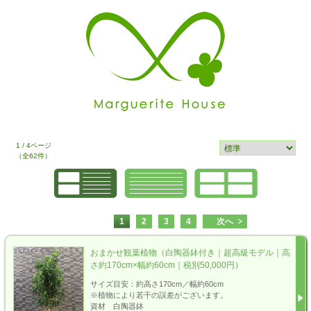
1 / 4ページ
（全62件）
1
2
3
4
次へ
おまかせ観葉植物（白陶器鉢付き｜超高級モデル｜高
さ約170cm×幅約60cm｜税別50,000円）
サイズ目安：約高さ170cm／幅約60cm
※植物により若干の誤差がございます。
資材 白陶器鉢