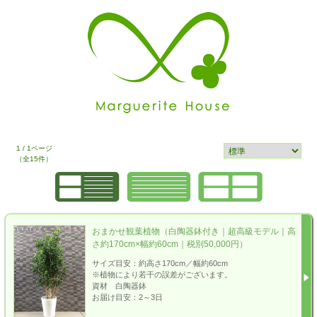
1 / 1ページ
（全15件）
おまかせ観葉植物（白陶器鉢付き｜超高級モデル｜高
さ約170cm×幅約60cm｜税別50,000円）
サイズ目安：約高さ170cm／幅約60cm
※植物により若干の誤差がございます。
資材 白陶器鉢
お届け目安：2～3日